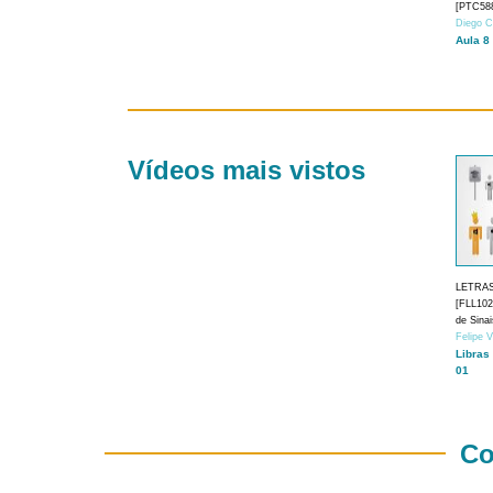
[PTC588
Diego C
Aula 8
Vídeos mais vistos
LETRA
[FLL1024
de Sina
Felipe 
Libras
01
Co