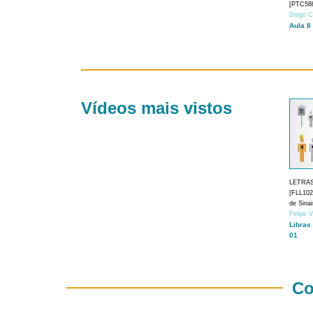
[PTC588
Diego C
Aula 8
Vídeos mais vistos
LETRA
[FLL1024
de Sina
Felipe 
Libras
01
Co