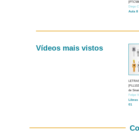
[PTC588
Diego C
Aula 8
Vídeos mais vistos
LETRA
[FLL1024
de Sina
Felipe 
Libras
01
Co