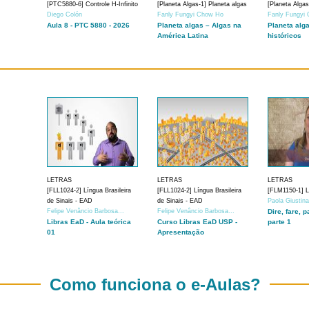
[PTC5880-6] Controle H-Infinito
[Planeta Algas-1] Planeta algas
[Planeta Algas
Diego Colón
Fanly Fungyi Chow Ho
Fanly Fungyi
Aula 8 - PTC 5880 - 2026
Planeta algas – Algas na
Planeta alg
América Latina
históricos
LETRAS
LETRAS
LETRAS
[FLL1024-2] Língua Brasileira
[FLL1024-2] Língua Brasileira
[FLM1150-1] Lí
de Sinais - EAD
de Sinais - EAD
Paola Giustin
Felipe Venâncio Barbosa...
Felipe Venâncio Barbosa...
Dire, fare, p
Libras EaD - Aula teórica
Curso Libras EaD USP -
parte 1
01
Apresentação
Como funciona o e-Aulas?