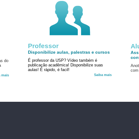
Professor
!
Al
Disponibilize aulas, palestras e cursos
Ass
con
É professor da USP? Vídeo também é
as do
publicação acadêmica! Disponibilize suas
a
Anot
aulas! É rápido, é facil!
com 
Saiba mais
a mais