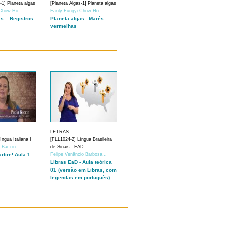
-1] Planeta algas
[Planeta Algas-1] Planeta algas
 Chow Ho
Fanly Fungyi Chow Ho
as – Registros
Planeta algas –Marés
vermelhas
LETRAS
ngua Italiana I
[FLL1024-2] Língua Brasileira
a Baccin
de Sinais - EAD
artire! Aula 1 –
Felipe Venâncio Barbosa...
Libras EaD - Aula teórica
01 (versão em Libras, com
legendas em português)