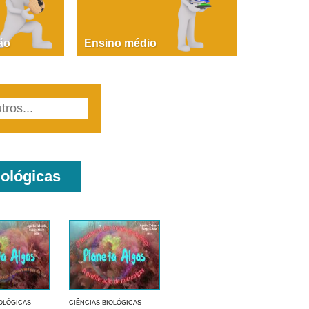
PAOLA GIUSTINA BACCIN
ire, fare, partire! Aula 1 – parte 1
ão
Ensino médio
iológicas
IOLÓGICAS
CIÊNCIAS BIOLÓGICAS