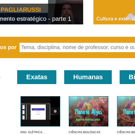
PAGLIARUSSI
nto estratégico - parte 1
D
Cultura e extens
eos por
o
Exatas
Humanas
B
ENG. ELÉTRICA...
CIÊNCIAS BIOLÓGICAS
CIÊNCIAS B