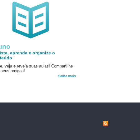
uno
ista, aprenda e organize o
teúdo
e, veja e reveja suas aulas! Compartilhe
seus amigos!
Saiba mais