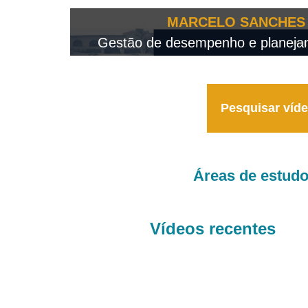
OTEO...
MARCELO SANCHES 
 - 2026
Gestão de desempenho e planejame
Pesquisar víd
Áreas de estud
Vídeos recentes