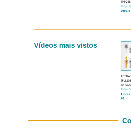
[PTC588
Diego C
Aula 8
Vídeos mais vistos
LETRA
[FLL1024
de Sina
Felipe 
Libras
01
Co