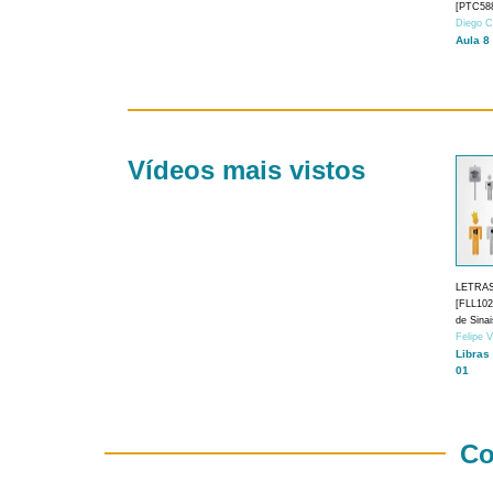
[PTC588
Diego C
Aula 8
Vídeos mais vistos
LETRA
[FLL1024
de Sina
Felipe 
Libras
01
Co