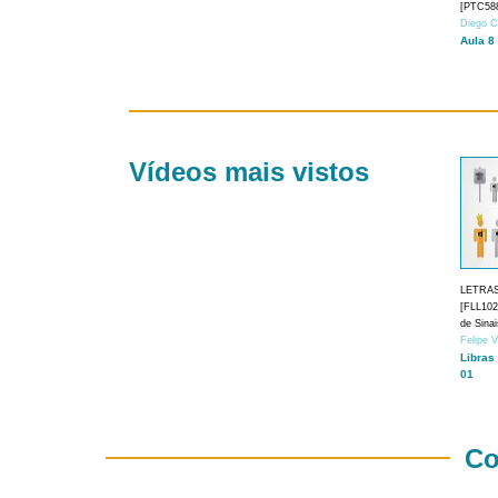
[PTC588
Diego C
Aula 8
Vídeos mais vistos
LETRA
[FLL1024
de Sina
Felipe 
Libras
01
Co