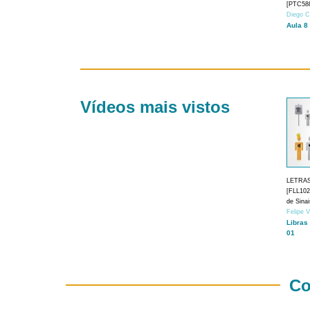
[PTC588
Diego C
Aula 8
Vídeos mais vistos
LETRA
[FLL1024
de Sina
Felipe 
Libras
01
Co