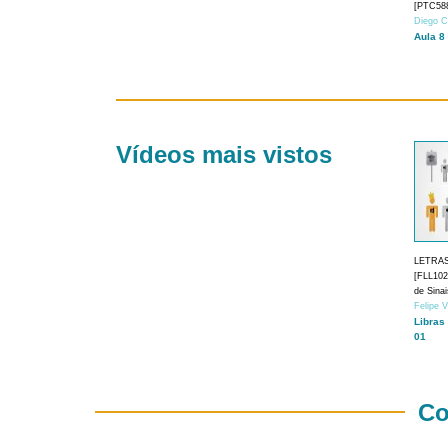
[PTC588
Diego C
Aula 8
Vídeos mais vistos
LETRA
[FLL1024
de Sina
Felipe 
Libras
01
Co