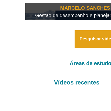
OTEO...
MARCELO SANCHES 
 - 2026
Gestão de desempenho e planejame
Pesquisar víd
Áreas de estud
Vídeos recentes