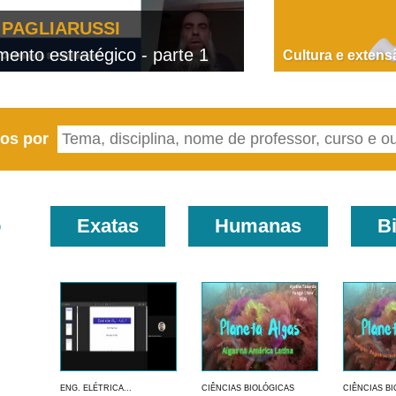
PAGLIARUSSI
nto estratégico - parte 1
D
Cultura e extens
eos por
o
Exatas
Humanas
B
ENG. ELÉTRICA...
CIÊNCIAS BIOLÓGICAS
CIÊNCIAS B