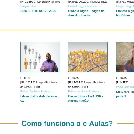
[PTC5880-6] Controle H-Infinito
[Planeta Algas-1] Planeta algas
[Planeta Algas
Diego Colón
Fanly Fungyi Chow Ho
Fanly Fungyi
Aula 8 - PTC 5880 - 2026
Planeta algas – Algas na
Planeta alg
América Latina
históricos
LETRAS
LETRAS
LETRAS
[FLL1024-2] Língua Brasileira
[FLL1024-2] Língua Brasileira
[FLM1150-1] Lí
de Sinais - EAD
de Sinais - EAD
Paola Giustin
Felipe Venâncio Barbosa...
Felipe Venâncio Barbosa...
Dire, fare, p
Libras EaD - Aula teórica
Curso Libras EaD USP -
parte 1
01
Apresentação
Como funciona o e-Aulas?