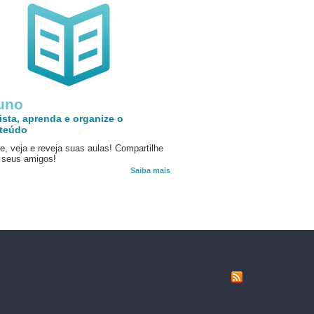
uno
ista, aprenda e organize o
teúdo
e, veja e reveja suas aulas! Compartilhe
seus amigos!
Saiba mais