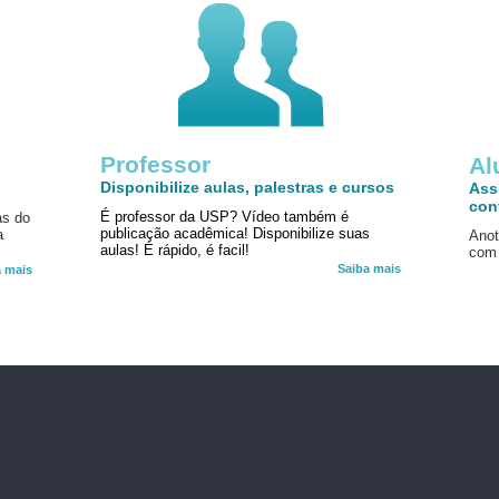
Professor
!
Al
Disponibilize aulas, palestras e cursos
Ass
con
É professor da USP? Vídeo também é
as do
publicação acadêmica! Disponibilize suas
a
Anot
aulas! É rápido, é facil!
com 
Saiba mais
a mais