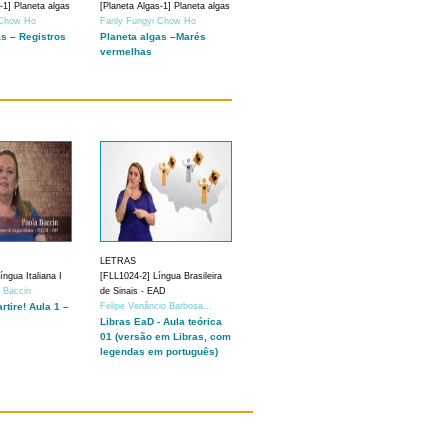
-1] Planeta algas
[Planeta Algas-1] Planeta algas
 Chow Ho
Fanly Fungyi Chow Ho
as – Registros
Planeta algas –Marés
vermelhas
LETRAS
ngua Italiana I
[FLL1024-2] Língua Brasileira
a Baccin
de Sinais - EAD
artire! Aula 1 –
Felipe Venâncio Barbosa...
Libras EaD - Aula teórica
01 (versão em Libras, com
legendas em português)