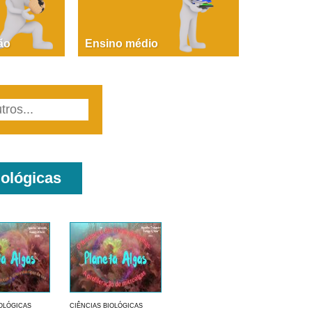
PAOLA GIUSTINA BACCIN
ire, fare, partire! Aula 1 – parte 1
ão
Ensino médio
iológicas
IOLÓGICAS
CIÊNCIAS BIOLÓGICAS