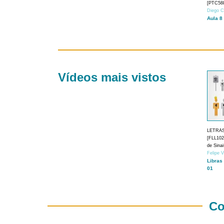
[PTC588
Diego C
Aula 8
Vídeos mais vistos
LETRA
[FLL1024
de Sina
Felipe 
Libras
01
Co