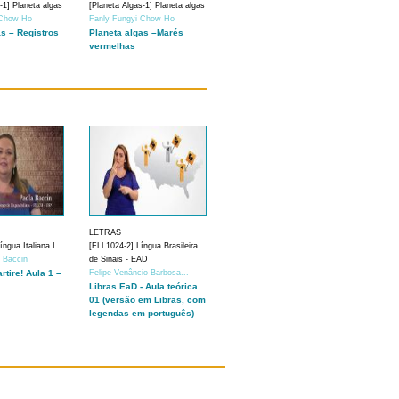
-1] Planeta algas
[Planeta Algas-1] Planeta algas
 Chow Ho
Fanly Fungyi Chow Ho
as – Registros
Planeta algas –Marés
vermelhas
LETRAS
ngua Italiana I
[FLL1024-2] Língua Brasileira
a Baccin
de Sinais - EAD
artire! Aula 1 –
Felipe Venâncio Barbosa...
Libras EaD - Aula teórica
01 (versão em Libras, com
legendas em português)