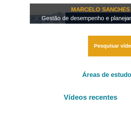
OTEO...
MARCELO SANCHES 
 - 2026
Gestão de desempenho e planejame
Pesquisar víd
Áreas de estud
Vídeos recentes