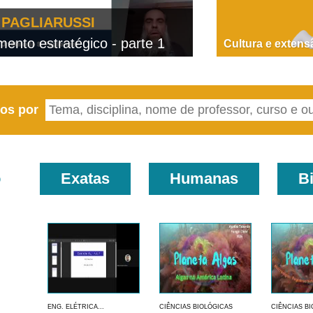
PAGLIARUSSI
nto estratégico - parte 1
D
Cultura e extens
eos por
o
Exatas
Humanas
B
ENG. ELÉTRICA...
CIÊNCIAS BIOLÓGICAS
CIÊNCIAS B