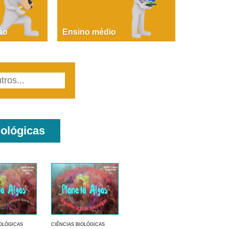
PAOLA GIUSTINA BACCIN
ire, fare, partire! Aula 1 – parte 1
ão
Ensino médio
iológicas
IOLÓGICAS
CIÊNCIAS BIOLÓGICAS