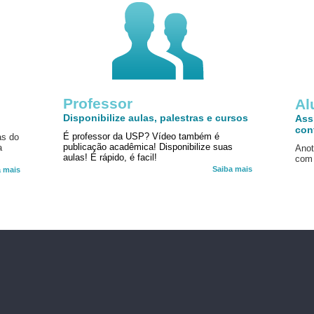
Professor
!
Al
Disponibilize aulas, palestras e cursos
Ass
con
É professor da USP? Vídeo também é
as do
publicação acadêmica! Disponibilize suas
a
Anot
aulas! É rápido, é facil!
com 
Saiba mais
a mais