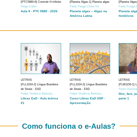
[PTC5880-6] Controle H-Infinito
[Planeta Algas-1] Planeta algas
[Planeta Algas
Diego Colón
Fanly Fungyi Chow Ho
Fanly Fungyi
Aula 8 - PTC 5880 - 2026
Planeta algas – Algas na
Planeta alg
América Latina
históricos
LETRAS
LETRAS
LETRAS
[FLL1024-2] Língua Brasileira
[FLL1024-2] Língua Brasileira
[FLM1150-1] Lí
de Sinais - EAD
de Sinais - EAD
Paola Giustin
Felipe Venâncio Barbosa...
Felipe Venâncio Barbosa...
Dire, fare, p
Libras EaD - Aula teórica
Curso Libras EaD USP -
parte 1
01
Apresentação
Como funciona o e-Aulas?