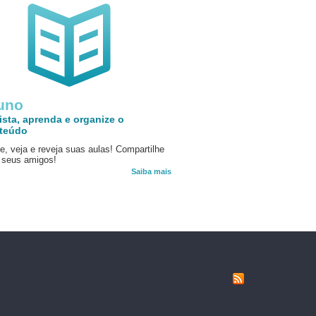
uno
ista, aprenda e organize o
teúdo
e, veja e reveja suas aulas! Compartilhe
seus amigos!
Saiba mais