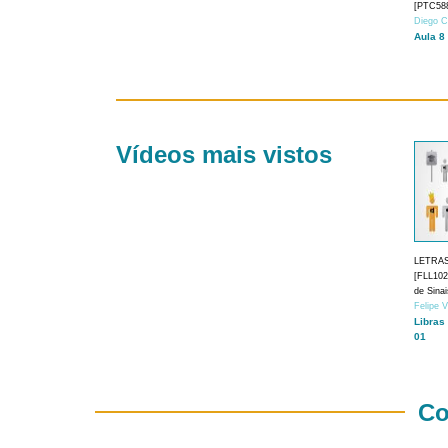
[PTC588
Diego C
Aula 8
Vídeos mais vistos
LETRA
[FLL1024
de Sina
Felipe 
Libras
01
Co