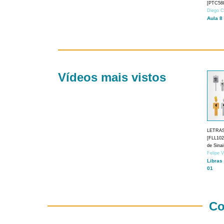
[PTC588
Diego C
Aula 8
Vídeos mais vistos
LETRA
[FLL1024
de Sina
Felipe 
Libras
01
Co