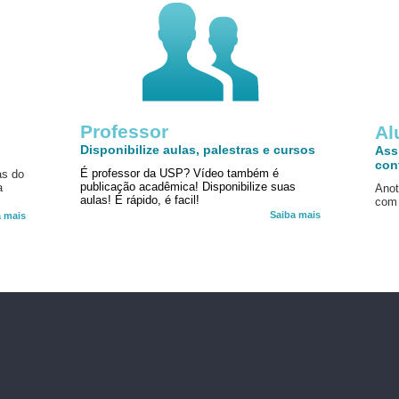
Professor
!
Al
Disponibilize aulas, palestras e cursos
Ass
con
É professor da USP? Vídeo também é
as do
publicação acadêmica! Disponibilize suas
a
Anot
aulas! É rápido, é facil!
com 
Saiba mais
a mais