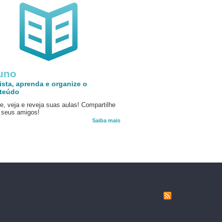
uno
ista, aprenda e organize o
teúdo
e, veja e reveja suas aulas! Compartilhe
seus amigos!
Saiba mais