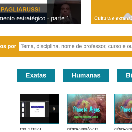
PAGLIARUSSI
nto estratégico - parte 1
D
Cultura e extens
eos por
o
Exatas
Humanas
B
ENG. ELÉTRICA...
CIÊNCIAS BIOLÓGICAS
CIÊNCIAS B