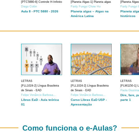
[PTC5880-6] Controle H-Infinito
[Planeta Algas-1] Planeta algas
[Planeta Algas
Diego Colón
Fanly Fungyi Chow Ho
Fanly Fungyi
Aula 8 - PTC 5880 - 2026
Planeta algas – Algas na
Planeta alg
América Latina
históricos
LETRAS
LETRAS
LETRAS
[FLL1024-2] Língua Brasileira
[FLL1024-2] Língua Brasileira
[FLM1150-1] Lí
de Sinais - EAD
de Sinais - EAD
Paola Giustin
Felipe Venâncio Barbosa...
Felipe Venâncio Barbosa...
Dire, fare, p
Libras EaD - Aula teórica
Curso Libras EaD USP -
parte 1
01
Apresentação
Como funciona o e-Aulas?