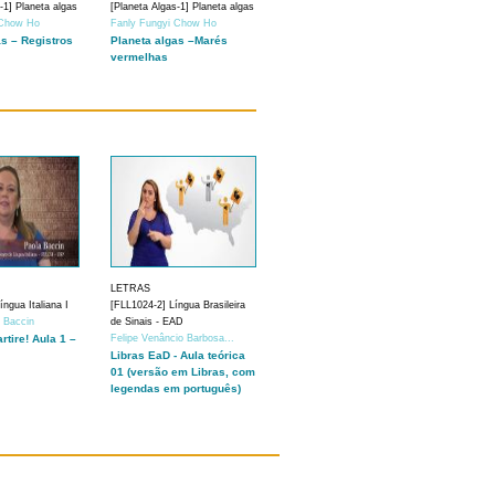
-1] Planeta algas
[Planeta Algas-1] Planeta algas
 Chow Ho
Fanly Fungyi Chow Ho
as – Registros
Planeta algas –Marés
vermelhas
LETRAS
ngua Italiana I
[FLL1024-2] Língua Brasileira
a Baccin
de Sinais - EAD
artire! Aula 1 –
Felipe Venâncio Barbosa...
Libras EaD - Aula teórica
01 (versão em Libras, com
legendas em português)