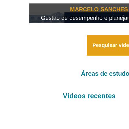
OTEO...
MARCELO SANCHES 
 - 2026
Gestão de desempenho e planejame
Pesquisar víd
Áreas de estud
Vídeos recentes