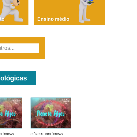
PAOLA GIUSTINA BACCIN
ire, fare, partire! Aula 1 – parte 1
ão
Ensino médio
iológicas
IOLÓGICAS
CIÊNCIAS BIOLÓGICAS