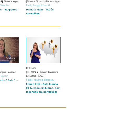
-1] Planeta algas
[Planeta Algas-1] Planeta algas
 Chow Ho
Fanly Fungyi Chow Ho
as – Registros
Planeta algas –Marés
vermelhas
LETRAS
ngua Italiana I
[FLL1024-2] Língua Brasileira
a Baccin
de Sinais - EAD
artire! Aula 1 –
Felipe Venâncio Barbosa...
Libras EaD - Aula teórica
01 (versão em Libras, com
legendas em português)