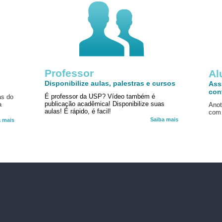
Professor
!
Al
Disponibilize aulas, palestras e cursos
Ass
con
É professor da USP? Vídeo também é
as do
publicação acadêmica! Disponibilize suas
a
Anot
aulas! É rápido, é facil!
com 
Saiba mais
a mais