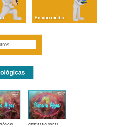
PAOLA GIUSTINA BACCIN
ire, fare, partire! Aula 1 – parte 1
ão
Ensino médio
iológicas
IOLÓGICAS
CIÊNCIAS BIOLÓGICAS