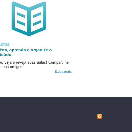
uno
ista, aprenda e organize o
teúdo
e, veja e reveja suas aulas! Compartilhe
seus amigos!
Saiba mais