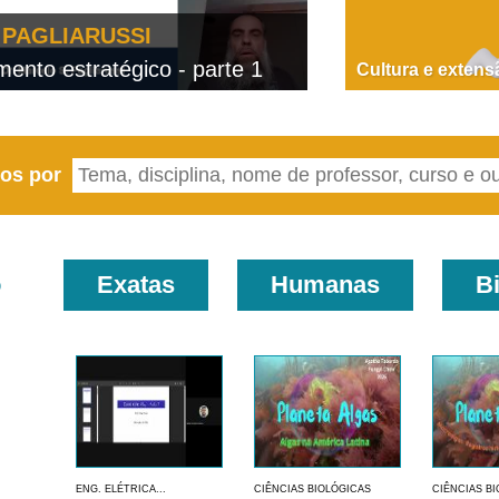
PAGLIARUSSI
nto estratégico - parte 1
D
Cultura e extens
eos por
o
Exatas
Humanas
B
ENG. ELÉTRICA...
CIÊNCIAS BIOLÓGICAS
CIÊNCIAS B