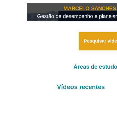
OTEO...
MARCELO SANCHES 
 - 2026
Gestão de desempenho e planejame
Pesquisar víd
Áreas de estud
Vídeos recentes