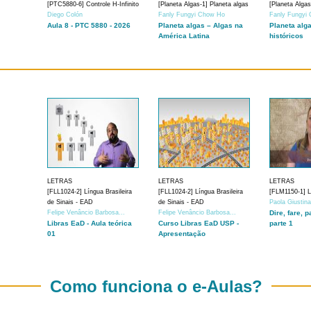
[PTC5880-6] Controle H-Infinito
[Planeta Algas-1] Planeta algas
[Planeta Algas
Diego Colón
Fanly Fungyi Chow Ho
Fanly Fungyi
Aula 8 - PTC 5880 - 2026
Planeta algas – Algas na
Planeta alg
América Latina
históricos
LETRAS
LETRAS
LETRAS
[FLL1024-2] Língua Brasileira
[FLL1024-2] Língua Brasileira
[FLM1150-1] Lí
de Sinais - EAD
de Sinais - EAD
Paola Giustin
Felipe Venâncio Barbosa...
Felipe Venâncio Barbosa...
Dire, fare, p
Libras EaD - Aula teórica
Curso Libras EaD USP -
parte 1
01
Apresentação
Como funciona o e-Aulas?