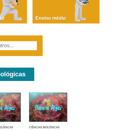
PAOLA GIUSTINA BACCIN
ire, fare, partire! Aula 1 – parte 1
ão
Ensino médio
iológicas
IOLÓGICAS
CIÊNCIAS BIOLÓGICAS