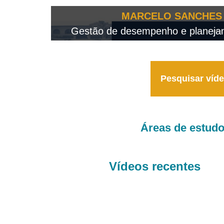
OTEO...
MARCELO SANCHES 
 - 2026
Gestão de desempenho e planejame
Pesquisar víd
Áreas de estud
Vídeos recentes