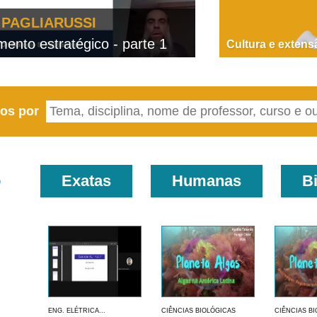
PAGLIARUSSI
nto estratégico - parte 1
D
Cultura e extens
eos por
o
Exatas
Humanas
B
ENG. ELÉTRICA...
CIÊNCIAS BIOLÓGICAS
CIÊNCIAS B