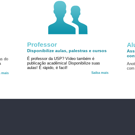
Professor
!
Al
Disponibilize aulas, palestras e cursos
Ass
con
É professor da USP? Vídeo também é
as do
publicação acadêmica! Disponibilize suas
a
Anot
aulas! É rápido, é facil!
com 
Saiba mais
a mais