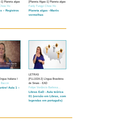
-1] Planeta algas
[Planeta Algas-1] Planeta algas
 Chow Ho
Fanly Fungyi Chow Ho
as – Registros
Planeta algas –Marés
vermelhas
LETRAS
ngua Italiana I
[FLL1024-2] Língua Brasileira
a Baccin
de Sinais - EAD
artire! Aula 1 –
Felipe Venâncio Barbosa...
Libras EaD - Aula teórica
01 (versão em Libras, com
legendas em português)