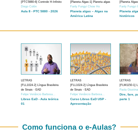
[PTC5880-6] Controle H-Infinito
[Planeta Algas-1] Planeta algas
[Planeta Algas
Diego Colón
Fanly Fungyi Chow Ho
Fanly Fungyi
Aula 8 - PTC 5880 - 2026
Planeta algas – Algas na
Planeta alg
América Latina
históricos
LETRAS
LETRAS
LETRAS
[FLL1024-2] Língua Brasileira
[FLL1024-2] Língua Brasileira
[FLM1150-1] Lí
de Sinais - EAD
de Sinais - EAD
Paola Giustin
Felipe Venâncio Barbosa...
Felipe Venâncio Barbosa...
Dire, fare, p
Libras EaD - Aula teórica
Curso Libras EaD USP -
parte 1
01
Apresentação
Como funciona o e-Aulas?