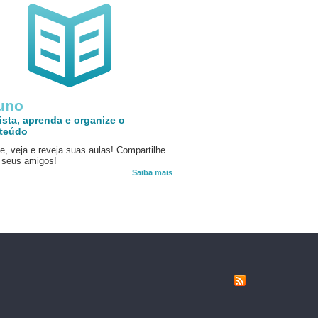
uno
ista, aprenda e organize o
teúdo
e, veja e reveja suas aulas! Compartilhe
seus amigos!
Saiba mais