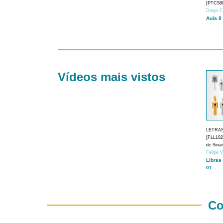
[PTC588
Diego C
Aula 8
Vídeos mais vistos
LETRA
[FLL1024
de Sina
Felipe 
Libras
01
Co