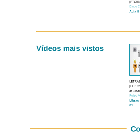
[PTC588
Diego C
Aula 8
Vídeos mais vistos
LETRA
[FLL1024
de Sina
Felipe 
Libras
01
Co