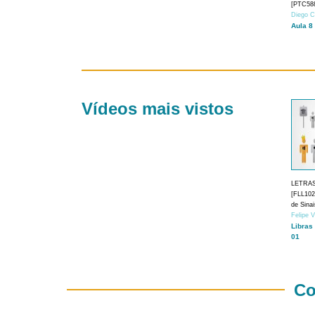
[PTC588
Diego C
Aula 8
Vídeos mais vistos
LETRA
[FLL1024
de Sina
Felipe 
Libras
01
Co