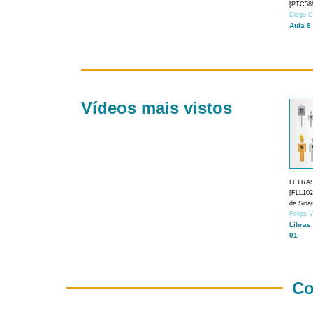
[PTC588
Diego C
Aula 8
Vídeos mais vistos
LETRA
[FLL1024
de Sina
Felipe 
Libras
01
Co