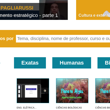
PAGLIARUSSI
nto estratégico - parte 1
D
Cultura e extens
eos por
o
Exatas
Humanas
B
ENG. ELÉTRICA...
CIÊNCIAS BIOLÓGICAS
CIÊNCIAS B