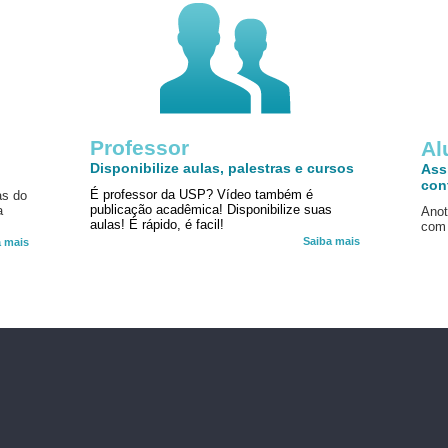
Professor
!
Al
Disponibilize aulas, palestras e cursos
Ass
con
É professor da USP? Vídeo também é
as do
publicação acadêmica! Disponibilize suas
a
Anot
aulas! É rápido, é facil!
com 
Saiba mais
a mais