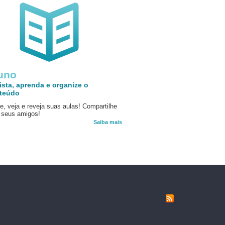
uno
ista, aprenda e organize o
teúdo
e, veja e reveja suas aulas! Compartilhe
seus amigos!
Saiba mais