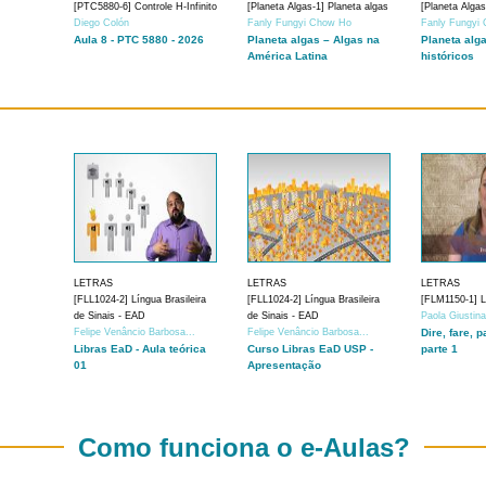
[PTC5880-6] Controle H-Infinito
[Planeta Algas-1] Planeta algas
[Planeta Algas
Diego Colón
Fanly Fungyi Chow Ho
Fanly Fungyi
Aula 8 - PTC 5880 - 2026
Planeta algas – Algas na
Planeta alg
América Latina
históricos
LETRAS
LETRAS
LETRAS
[FLL1024-2] Língua Brasileira
[FLL1024-2] Língua Brasileira
[FLM1150-1] Lí
de Sinais - EAD
de Sinais - EAD
Paola Giustin
Felipe Venâncio Barbosa...
Felipe Venâncio Barbosa...
Dire, fare, p
Libras EaD - Aula teórica
Curso Libras EaD USP -
parte 1
01
Apresentação
Como funciona o e-Aulas?