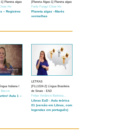
-1] Planeta algas
[Planeta Algas-1] Planeta algas
 Chow Ho
Fanly Fungyi Chow Ho
as – Registros
Planeta algas –Marés
vermelhas
LETRAS
ngua Italiana I
[FLL1024-2] Língua Brasileira
a Baccin
de Sinais - EAD
artire! Aula 1 –
Felipe Venâncio Barbosa...
Libras EaD - Aula teórica
01 (versão em Libras, com
legendas em português)