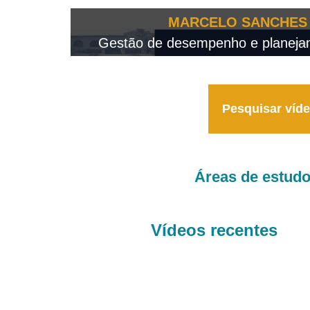
OTEO...
MARCELO SANCHES 
 - 2026
Gestão de desempenho e planejame
Pesquisar víd
Áreas de estud
Vídeos recentes