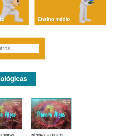
PAOLA GIUSTINA BACCIN
ire, fare, partire! Aula 1 – parte 1
ão
Ensino médio
iológicas
IOLÓGICAS
CIÊNCIAS BIOLÓGICAS