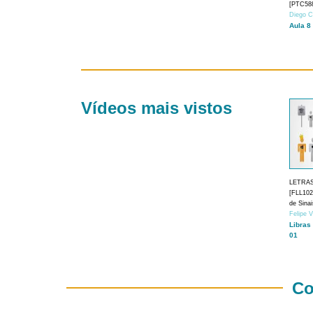
[PTC588
Diego C
Aula 8
Vídeos mais vistos
LETRA
[FLL1024
de Sina
Felipe 
Libras
01
Co