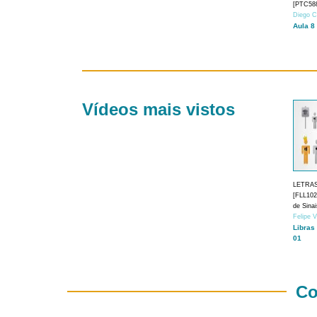
[PTC588
Diego C
Aula 8
Vídeos mais vistos
LETRA
[FLL1024
de Sina
Felipe 
Libras
01
Co