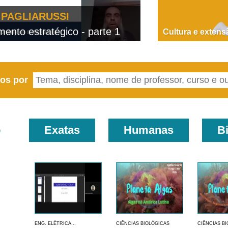
PAGLIARUSSI
nto estratégico - parte 1
D
Cultura e extens
eos por
o
Exatas
Humanas
B
ENG. ELÉTRICA...
CIÊNCIAS BIOLÓGICAS
CIÊNCIAS B