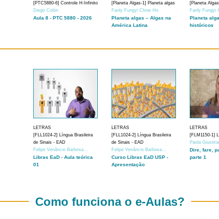
[PTC5880-6] Controle H-Infinito
[Planeta Algas-1] Planeta algas
[Planeta Algas
Diego Colón
Fanly Fungyi Chow Ho
Fanly Fungyi
Aula 8 - PTC 5880 - 2026
Planeta algas – Algas na
Planeta alg
América Latina
históricos
LETRAS
LETRAS
LETRAS
[FLL1024-2] Língua Brasileira
[FLL1024-2] Língua Brasileira
[FLM1150-1] Lí
de Sinais - EAD
de Sinais - EAD
Paola Giustin
Felipe Venâncio Barbosa...
Felipe Venâncio Barbosa...
Dire, fare, p
Libras EaD - Aula teórica
Curso Libras EaD USP -
parte 1
01
Apresentação
Como funciona o e-Aulas?