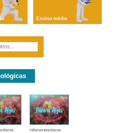
PAOLA GIUSTINA BACCIN
ire, fare, partire! Aula 1 – parte 1
ão
Ensino médio
iológicas
IOLÓGICAS
CIÊNCIAS BIOLÓGICAS