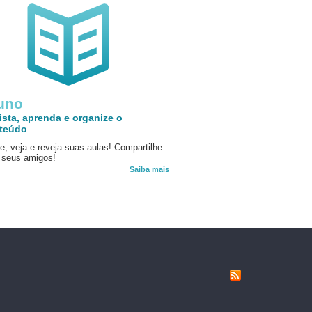
uno
ista, aprenda e organize o
teúdo
e, veja e reveja suas aulas! Compartilhe
seus amigos!
Saiba mais