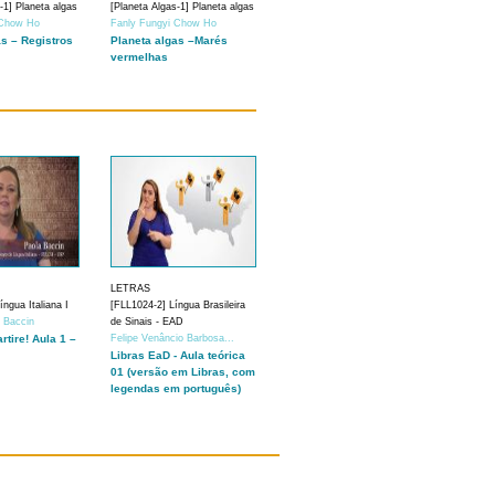
-1] Planeta algas
[Planeta Algas-1] Planeta algas
 Chow Ho
Fanly Fungyi Chow Ho
as – Registros
Planeta algas –Marés
vermelhas
LETRAS
ngua Italiana I
[FLL1024-2] Língua Brasileira
a Baccin
de Sinais - EAD
artire! Aula 1 –
Felipe Venâncio Barbosa...
Libras EaD - Aula teórica
01 (versão em Libras, com
legendas em português)