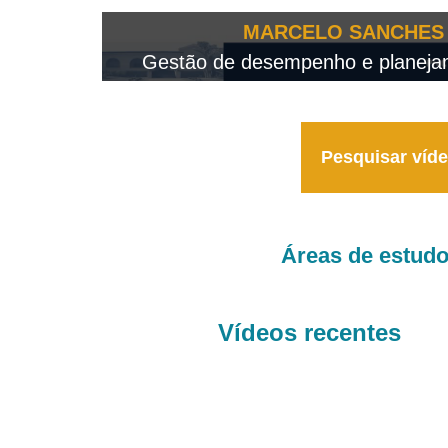
OTEO...
MARCELO SANCHES 
 - 2026
Gestão de desempenho e planejame
Pesquisar víd
Áreas de estud
Vídeos recentes