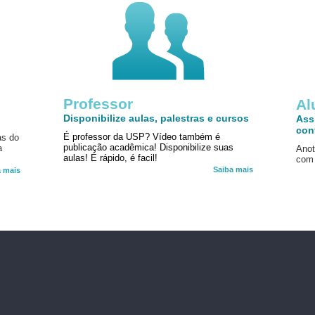
Professor
!
Al
Disponibilize aulas, palestras e cursos
Ass
con
É professor da USP? Vídeo também é
as do
publicação acadêmica! Disponibilize suas
a
Anot
aulas! É rápido, é facil!
com 
Saiba mais
a mais