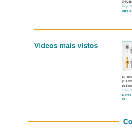
[PTC588
Diego C
Aula 8
Vídeos mais vistos
LETRA
[FLL1024
de Sina
Felipe 
Libras
01
Co