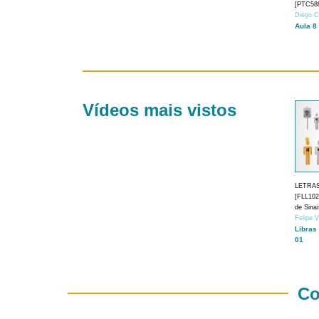
[PTC588
Diego C
Aula 8
Vídeos mais vistos
LETRA
[FLL1024
de Sina
Felipe 
Libras
01
Co