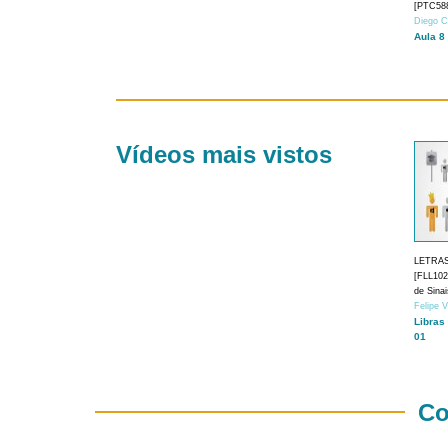
[PTC588
Diego C
Aula 8
Vídeos mais vistos
LETRA
[FLL1024
de Sina
Felipe 
Libras
01
Co