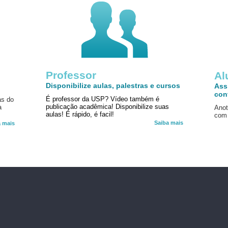
Professor
!
Al
Disponibilize aulas, palestras e cursos
Ass
con
É professor da USP? Vídeo também é
as do
publicação acadêmica! Disponibilize suas
a
Anot
aulas! É rápido, é facil!
com 
Saiba mais
a mais