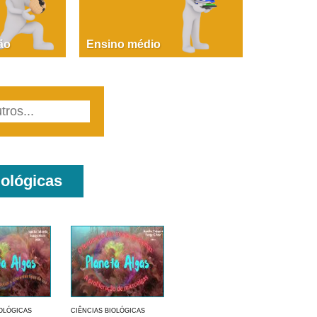
PAOLA GIUSTINA BACCIN
ire, fare, partire! Aula 1 – parte 1
ão
Ensino médio
iológicas
IOLÓGICAS
CIÊNCIAS BIOLÓGICAS