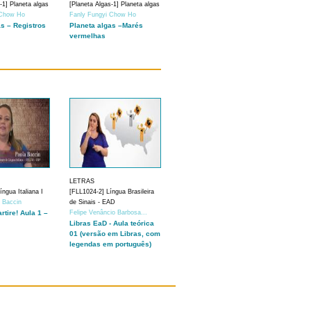
-1] Planeta algas
[Planeta Algas-1] Planeta algas
 Chow Ho
Fanly Fungyi Chow Ho
as – Registros
Planeta algas –Marés
vermelhas
LETRAS
ngua Italiana I
[FLL1024-2] Língua Brasileira
a Baccin
de Sinais - EAD
artire! Aula 1 –
Felipe Venâncio Barbosa...
Libras EaD - Aula teórica
01 (versão em Libras, com
legendas em português)