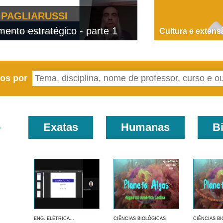
PAGLIARUSSI
nto estratégico - parte 1
D
Cultura e extens
eos por
o
Exatas
Humanas
B
ENG. ELÉTRICA...
CIÊNCIAS BIOLÓGICAS
CIÊNCIAS B