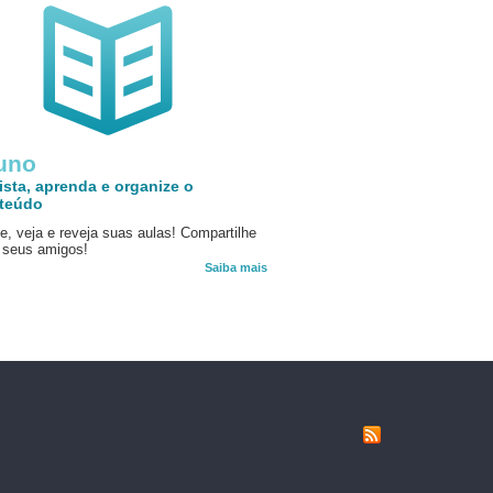
uno
ista, aprenda e organize o
teúdo
e, veja e reveja suas aulas! Compartilhe
seus amigos!
Saiba mais