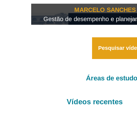
OTEO...
MARCELO SANCHES 
 - 2026
Gestão de desempenho e planejame
Pesquisar víd
Áreas de estud
Vídeos recentes