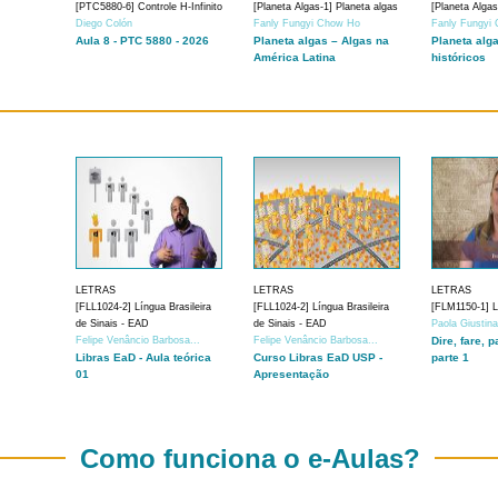
[PTC5880-6] Controle H-Infinito
[Planeta Algas-1] Planeta algas
[Planeta Algas
Diego Colón
Fanly Fungyi Chow Ho
Fanly Fungyi
Aula 8 - PTC 5880 - 2026
Planeta algas – Algas na
Planeta alg
América Latina
históricos
LETRAS
LETRAS
LETRAS
[FLL1024-2] Língua Brasileira
[FLL1024-2] Língua Brasileira
[FLM1150-1] Lí
de Sinais - EAD
de Sinais - EAD
Paola Giustin
Felipe Venâncio Barbosa...
Felipe Venâncio Barbosa...
Dire, fare, p
Libras EaD - Aula teórica
Curso Libras EaD USP -
parte 1
01
Apresentação
Como funciona o e-Aulas?