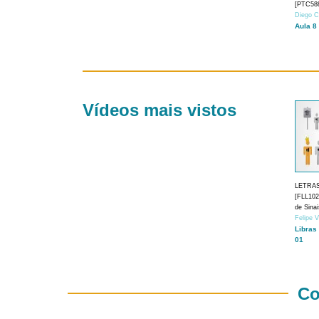
[PTC588
Diego C
Aula 8
Vídeos mais vistos
LETRA
[FLL1024
de Sina
Felipe 
Libras
01
Co