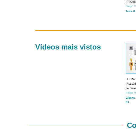
[PTC588
Diego C
Aula 8
Vídeos mais vistos
LETRA
[FLL1024
de Sina
Felipe 
Libras
01
Co