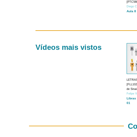
[PTC588
Diego C
Aula 8
Vídeos mais vistos
LETRA
[FLL1024
de Sina
Felipe 
Libras
01
Co