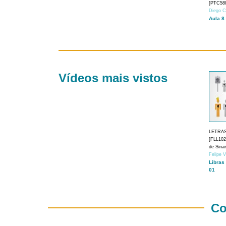
[PTC588
Diego C
Aula 8
Vídeos mais vistos
LETRA
[FLL1024
de Sina
Felipe 
Libras
01
Co