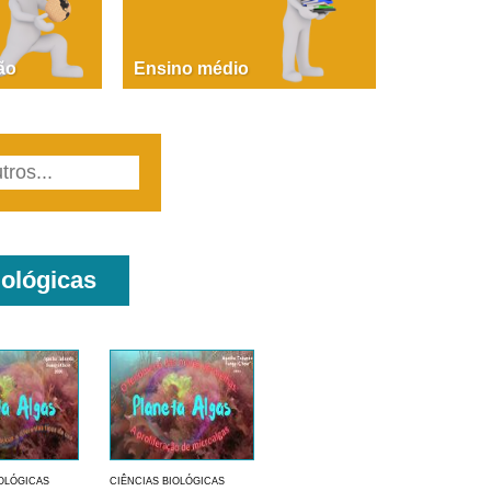
PAOLA GIUSTINA BACCIN
ire, fare, partire! Aula 1 – parte 1
ão
Ensino médio
iológicas
IOLÓGICAS
CIÊNCIAS BIOLÓGICAS