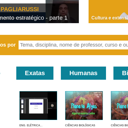
PAGLIARUSSI
nto estratégico - parte 1
D
Cultura e extens
eos por
o
Exatas
Humanas
B
ENG. ELÉTRICA...
CIÊNCIAS BIOLÓGICAS
CIÊNCIAS B