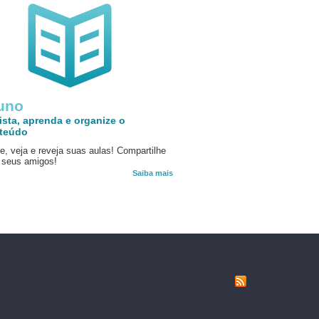
uno
ista, aprenda e organize o
teúdo
e, veja e reveja suas aulas! Compartilhe
seus amigos!
Saiba mais