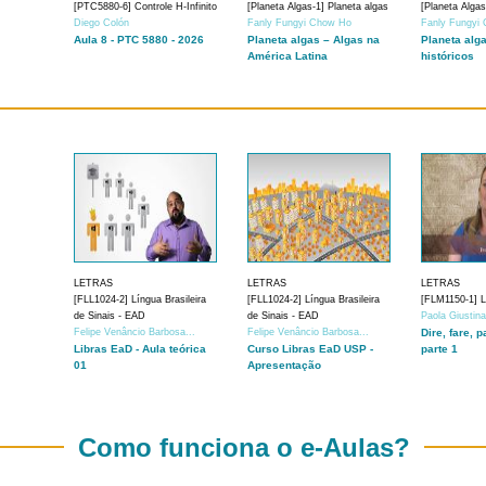
[PTC5880-6] Controle H-Infinito
[Planeta Algas-1] Planeta algas
[Planeta Algas
Diego Colón
Fanly Fungyi Chow Ho
Fanly Fungyi
Aula 8 - PTC 5880 - 2026
Planeta algas – Algas na
Planeta alg
América Latina
históricos
LETRAS
LETRAS
LETRAS
[FLL1024-2] Língua Brasileira
[FLL1024-2] Língua Brasileira
[FLM1150-1] Lí
de Sinais - EAD
de Sinais - EAD
Paola Giustin
Felipe Venâncio Barbosa...
Felipe Venâncio Barbosa...
Dire, fare, p
Libras EaD - Aula teórica
Curso Libras EaD USP -
parte 1
01
Apresentação
Como funciona o e-Aulas?