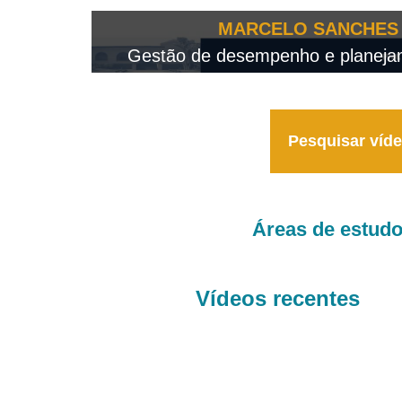
OTEO...
MARCELO SANCHES 
 - 2026
Gestão de desempenho e planejame
Pesquisar víd
Áreas de estud
Vídeos recentes