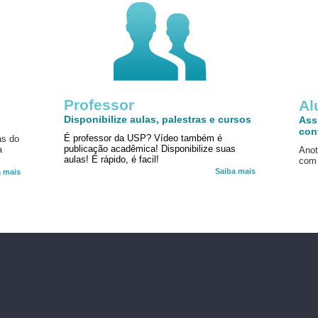
Professor
!
Al
Disponibilize aulas, palestras e cursos
Ass
con
É professor da USP? Vídeo também é
as do
publicação acadêmica! Disponibilize suas
a
Anot
aulas! É rápido, é facil!
com 
Saiba mais
a mais