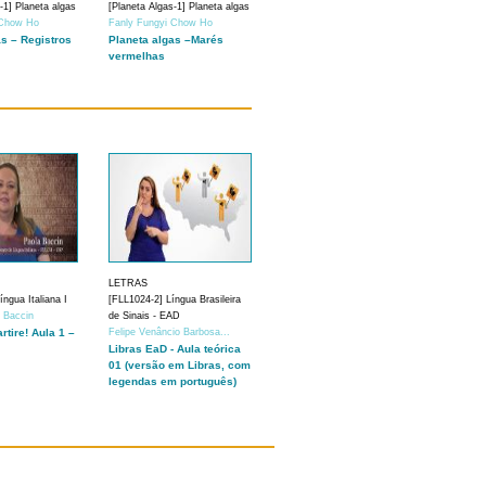
-1] Planeta algas
[Planeta Algas-1] Planeta algas
 Chow Ho
Fanly Fungyi Chow Ho
as – Registros
Planeta algas –Marés
vermelhas
LETRAS
ngua Italiana I
[FLL1024-2] Língua Brasileira
a Baccin
de Sinais - EAD
artire! Aula 1 –
Felipe Venâncio Barbosa...
Libras EaD - Aula teórica
01 (versão em Libras, com
legendas em português)