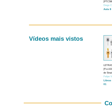
[PTC588
Diego C
Aula 8
Vídeos mais vistos
LETRA
[FLL1024
de Sina
Felipe 
Libras
01
Co