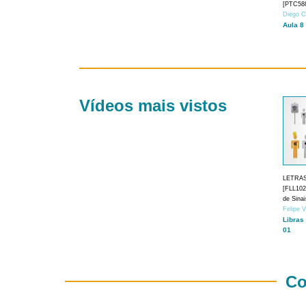
[PTC588
Diego C
Aula 8
Vídeos mais vistos
LETRA
[FLL1024
de Sina
Felipe 
Libras
01
Co