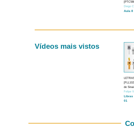
[PTC588
Diego C
Aula 8
Vídeos mais vistos
LETRA
[FLL1024
de Sina
Felipe 
Libras
01
Co