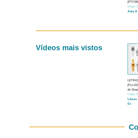
[PTC588
Diego C
Aula 8
Vídeos mais vistos
LETRA
[FLL1024
de Sina
Felipe 
Libras
01
Co