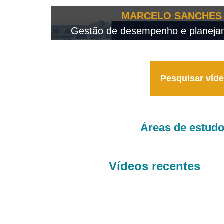
OTEO...
MARCELO SANCHES 
 - 2026
Gestão de desempenho e planejame
Pesquisar víd
Áreas de estud
Vídeos recentes