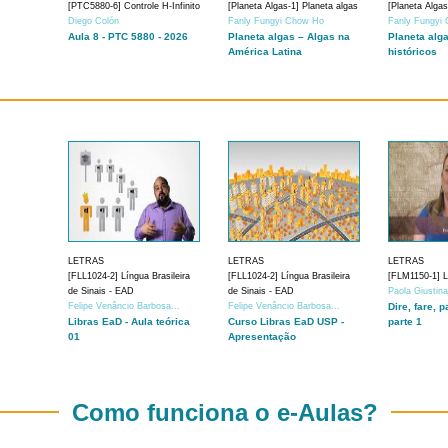
[PTC5880-6] Controle H-Infinito
[Planeta Algas-1] Planeta algas
[Planeta Algas
Diego Colón
Fanly Fungyi Chow Ho
Fanly Fungyi
Aula 8 - PTC 5880 - 2026
Planeta algas – Algas na
Planeta alg
América Latina
históricos
LETRAS
LETRAS
LETRAS
[FLL1024-2] Língua Brasileira
[FLL1024-2] Língua Brasileira
[FLM1150-1] Lí
de Sinais - EAD
de Sinais - EAD
Paola Giustin
Felipe Venâncio Barbosa...
Felipe Venâncio Barbosa...
Dire, fare, p
Libras EaD - Aula teórica
Curso Libras EaD USP -
parte 1
01
Apresentação
Como funciona o e-Aulas?