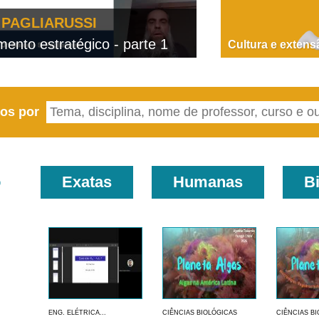
PAGLIARUSSI
nto estratégico - parte 1
D
Cultura e extens
eos por
o
Exatas
Humanas
B
ENG. ELÉTRICA...
CIÊNCIAS BIOLÓGICAS
CIÊNCIAS B