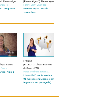
-1] Planeta algas
[Planeta Algas-1] Planeta algas
 Chow Ho
Fanly Fungyi Chow Ho
as – Registros
Planeta algas –Marés
vermelhas
LETRAS
ngua Italiana I
[FLL1024-2] Língua Brasileira
a Baccin
de Sinais - EAD
artire! Aula 1 –
Felipe Venâncio Barbosa...
Libras EaD - Aula teórica
01 (versão em Libras, com
legendas em português)