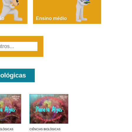
PAOLA GIUSTINA BACCIN
ire, fare, partire! Aula 1 – parte 1
ão
Ensino médio
iológicas
IOLÓGICAS
CIÊNCIAS BIOLÓGICAS