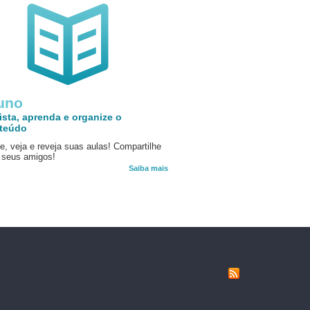
uno
ista, aprenda e organize o
teúdo
e, veja e reveja suas aulas! Compartilhe
seus amigos!
Saiba mais