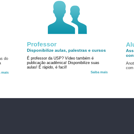
Professor
!
Al
Disponibilize aulas, palestras e cursos
Ass
con
É professor da USP? Vídeo também é
as do
publicação acadêmica! Disponibilize suas
a
Anot
aulas! É rápido, é facil!
com 
Saiba mais
a mais