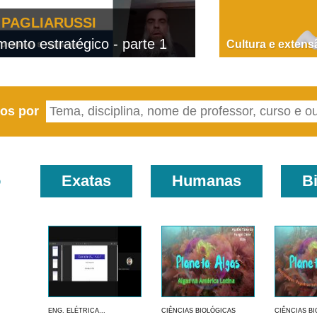
PAGLIARUSSI
nto estratégico - parte 1
D
Cultura e extens
eos por
o
Exatas
Humanas
B
ENG. ELÉTRICA...
CIÊNCIAS BIOLÓGICAS
CIÊNCIAS B