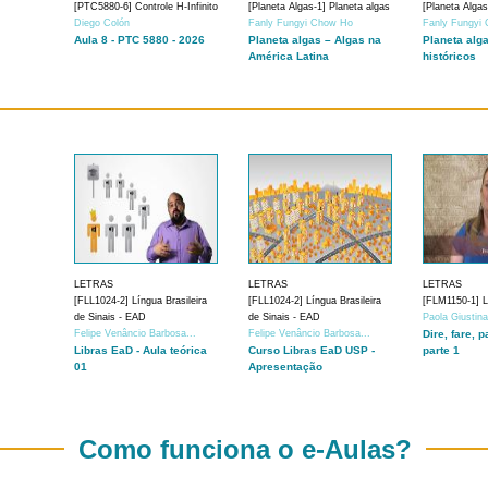
[PTC5880-6] Controle H-Infinito
[Planeta Algas-1] Planeta algas
[Planeta Algas
Diego Colón
Fanly Fungyi Chow Ho
Fanly Fungyi
Aula 8 - PTC 5880 - 2026
Planeta algas – Algas na
Planeta alg
América Latina
históricos
LETRAS
LETRAS
LETRAS
[FLL1024-2] Língua Brasileira
[FLL1024-2] Língua Brasileira
[FLM1150-1] Lí
de Sinais - EAD
de Sinais - EAD
Paola Giustin
Felipe Venâncio Barbosa...
Felipe Venâncio Barbosa...
Dire, fare, p
Libras EaD - Aula teórica
Curso Libras EaD USP -
parte 1
01
Apresentação
Como funciona o e-Aulas?