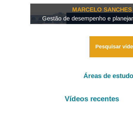
OTEO...
MARCELO SANCHES 
 - 2026
Gestão de desempenho e planejame
Pesquisar víd
Áreas de estud
Vídeos recentes