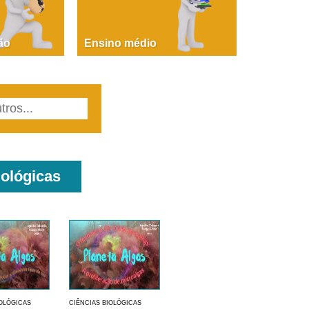
PAOLA GIUSTINA BACCIN
ire, fare, partire! Aula 1 – parte 1
ão
Ensino médio
iológicas
IOLÓGICAS
CIÊNCIAS BIOLÓGICAS