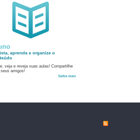
uno
ista, aprenda e organize o
teúdo
e, veja e reveja suas aulas! Compartilhe
seus amigos!
Saiba mais