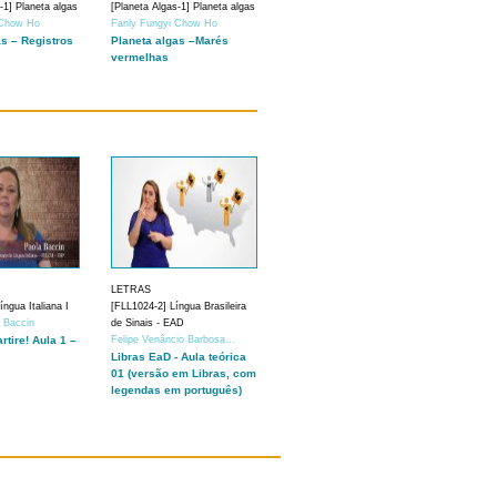
-1] Planeta algas
[Planeta Algas-1] Planeta algas
 Chow Ho
Fanly Fungyi Chow Ho
as – Registros
Planeta algas –Marés
vermelhas
LETRAS
ngua Italiana I
[FLL1024-2] Língua Brasileira
a Baccin
de Sinais - EAD
artire! Aula 1 –
Felipe Venâncio Barbosa...
Libras EaD - Aula teórica
01 (versão em Libras, com
legendas em português)