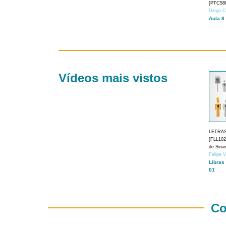
[PTC588
Diego C
Aula 8
Vídeos mais vistos
LETRA
[FLL1024
de Sina
Felipe 
Libras
01
Co