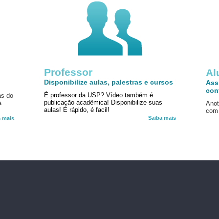
Professor
!
Al
Disponibilize aulas, palestras e cursos
Ass
con
É professor da USP? Vídeo também é
as do
publicação acadêmica! Disponibilize suas
a
Anot
aulas! É rápido, é facil!
com 
Saiba mais
a mais