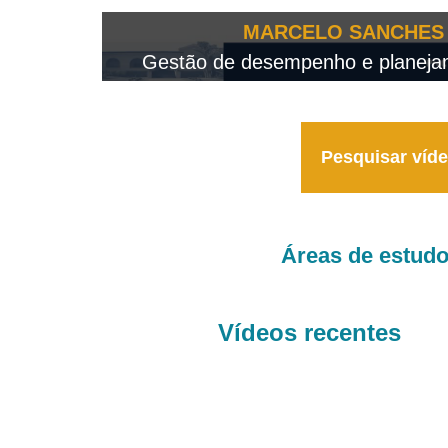
OTEO...
MARCELO SANCHES 
 - 2026
Gestão de desempenho e planejame
Pesquisar víd
Áreas de estud
Vídeos recentes