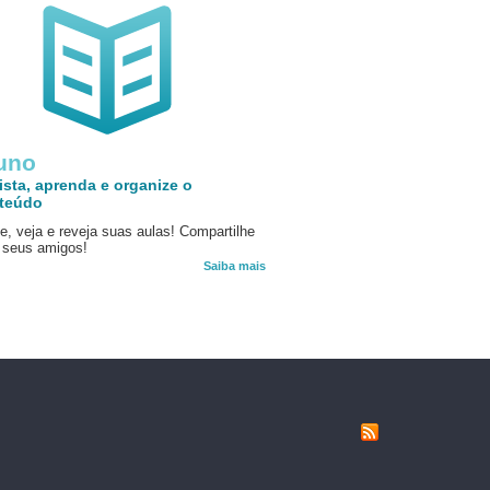
uno
ista, aprenda e organize o
teúdo
e, veja e reveja suas aulas! Compartilhe
seus amigos!
Saiba mais