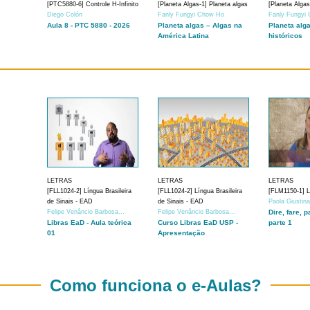
[PTC5880-6] Controle H-Infinito
[Planeta Algas-1] Planeta algas
[Planeta Algas
Diego Colón
Fanly Fungyi Chow Ho
Fanly Fungyi
Aula 8 - PTC 5880 - 2026
Planeta algas – Algas na
Planeta alg
América Latina
históricos
LETRAS
LETRAS
LETRAS
[FLL1024-2] Língua Brasileira
[FLL1024-2] Língua Brasileira
[FLM1150-1] Lí
de Sinais - EAD
de Sinais - EAD
Paola Giustin
Felipe Venâncio Barbosa...
Felipe Venâncio Barbosa...
Dire, fare, p
Libras EaD - Aula teórica
Curso Libras EaD USP -
parte 1
01
Apresentação
Como funciona o e-Aulas?