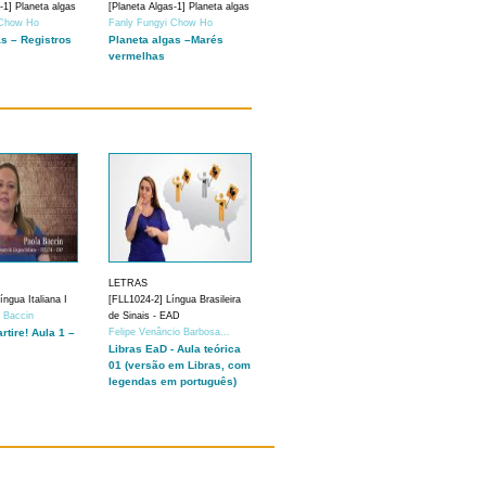
-1] Planeta algas
[Planeta Algas-1] Planeta algas
 Chow Ho
Fanly Fungyi Chow Ho
as – Registros
Planeta algas –Marés
vermelhas
LETRAS
ngua Italiana I
[FLL1024-2] Língua Brasileira
a Baccin
de Sinais - EAD
artire! Aula 1 –
Felipe Venâncio Barbosa...
Libras EaD - Aula teórica
01 (versão em Libras, com
legendas em português)