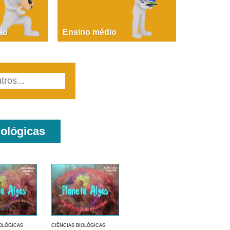
PAOLA GIUSTINA BACCIN
ire, fare, partire! Aula 1 – parte 1
ão
Ensino médio
iológicas
IOLÓGICAS
CIÊNCIAS BIOLÓGICAS