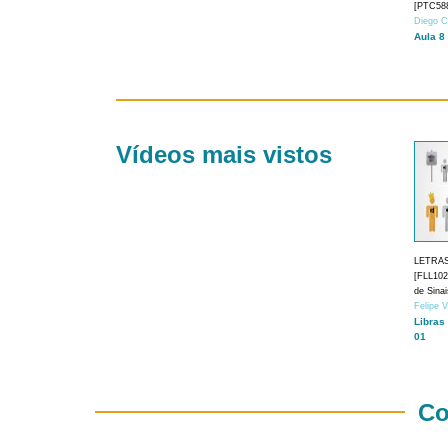
[PTC588
Diego C
Aula 8
Vídeos mais vistos
LETRA
[FLL1024
de Sina
Felipe 
Libras
01
Co