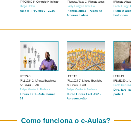
[PTC5880-6] Controle H-Infinito
[Planeta Algas-1] Planeta algas
[Planeta Algas
Diego Colón
Fanly Fungyi Chow Ho
Fanly Fungyi
Aula 8 - PTC 5880 - 2026
Planeta algas – Algas na
Planeta alg
América Latina
históricos
LETRAS
LETRAS
LETRAS
[FLL1024-2] Língua Brasileira
[FLL1024-2] Língua Brasileira
[FLM1150-1] Lí
de Sinais - EAD
de Sinais - EAD
Paola Giustin
Felipe Venâncio Barbosa...
Felipe Venâncio Barbosa...
Dire, fare, p
Libras EaD - Aula teórica
Curso Libras EaD USP -
parte 1
01
Apresentação
Como funciona o e-Aulas?