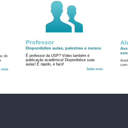
Professor
!
Al
Disponibilize aulas, palestras e cursos
Ass
con
É professor da USP? Vídeo também é
as do
publicação acadêmica! Disponibilize suas
a
Anot
aulas! É rápido, é facil!
com 
Saiba mais
a mais