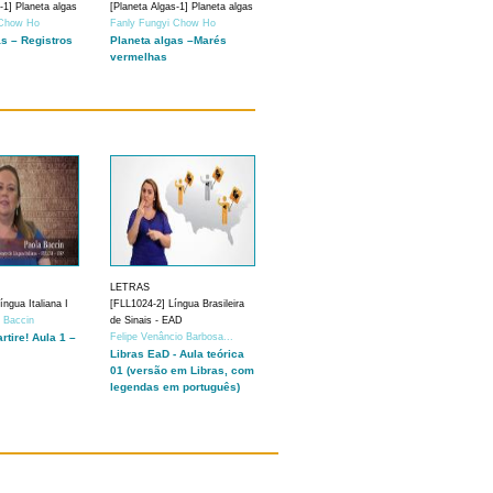
-1] Planeta algas
[Planeta Algas-1] Planeta algas
 Chow Ho
Fanly Fungyi Chow Ho
as – Registros
Planeta algas –Marés
vermelhas
LETRAS
ngua Italiana I
[FLL1024-2] Língua Brasileira
a Baccin
de Sinais - EAD
artire! Aula 1 –
Felipe Venâncio Barbosa...
Libras EaD - Aula teórica
01 (versão em Libras, com
legendas em português)