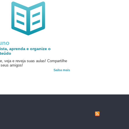
uno
ista, aprenda e organize o
teúdo
e, veja e reveja suas aulas! Compartilhe
seus amigos!
Saiba mais