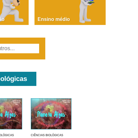
PAOLA GIUSTINA BACCIN
ire, fare, partire! Aula 1 – parte 1
ão
Ensino médio
iológicas
IOLÓGICAS
CIÊNCIAS BIOLÓGICAS