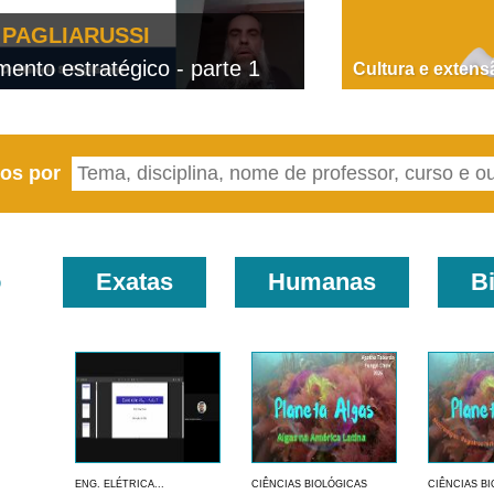
PAGLIARUSSI
nto estratégico - parte 1
D
Cultura e extens
eos por
o
Exatas
Humanas
B
ENG. ELÉTRICA...
CIÊNCIAS BIOLÓGICAS
CIÊNCIAS B