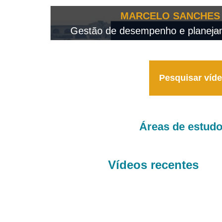
OTEO...
MARCELO SANCHES 
 - 2026
Gestão de desempenho e planejame
Pesquisar víd
Áreas de estud
Vídeos recentes