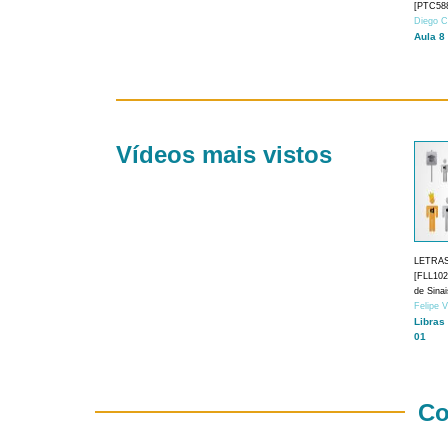
[PTC588
Diego C
Aula 8
Vídeos mais vistos
LETRA
[FLL1024
de Sina
Felipe 
Libras
01
Co