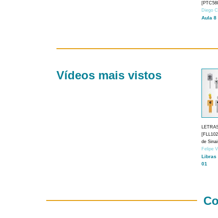
[PTC588
Diego C
Aula 8
Vídeos mais vistos
LETRA
[FLL1024
de Sina
Felipe 
Libras
01
Co