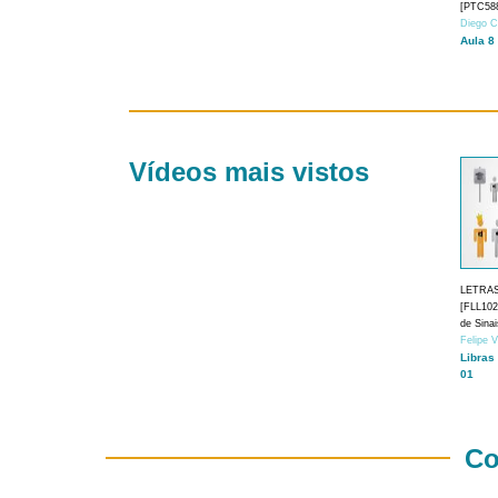
[PTC588
Diego C
Aula 8
Vídeos mais vistos
LETRA
[FLL1024
de Sina
Felipe 
Libras
01
Co