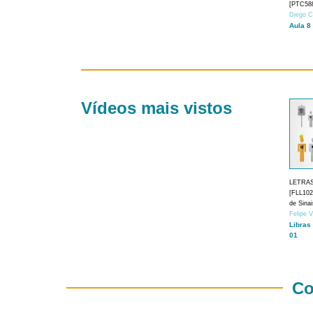
[PTC588
Diego C
Aula 8
Vídeos mais vistos
LETRA
[FLL1024
de Sina
Felipe 
Libras
01
Co