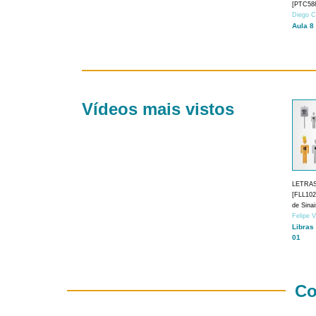
[PTC588
Diego C
Aula 8
Vídeos mais vistos
LETRA
[FLL1024
de Sina
Felipe 
Libras
01
Co