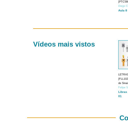
[PTC588
Diego C
Aula 8
Vídeos mais vistos
LETRA
[FLL1024
de Sina
Felipe 
Libras
01
Co